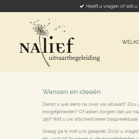
Heeft u vragen of wilt 
Ga
direct
naar
de
hoofdinhoud
WELK
Wensen en ideeën
Denkt u wel eens na over uw uitvaart? Zou 
mogelijkheden? Of willen zorgen dat uw n
zijn? Wilt u uw afscheid meer bespreekbaa
Graag ga ik met u in gesprek. Door u vragen t
en u inzicht te geven in de mogelijkheden,