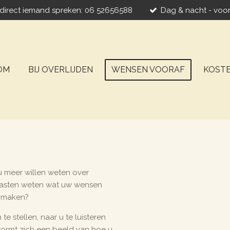
u direct iemand spreken: 06 52656588
Dag & nacht - voor
OM
BIJ OVERLIJDEN
WENSEN VOORAF
KOST
u meer willen weten over
aasten weten wat uw wensen
r maken?
e stellen, naar u te luisteren
 vormt zich een beeld van hoe u